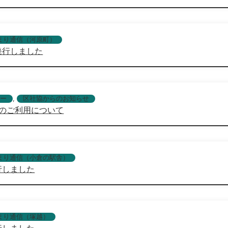
まり通信（河原町）
発行しました
ー
,
区社協からのお知らせ
のご利用について
まり通信（小倉の駅舎）
行しました
まり通信（塚越）
行しました