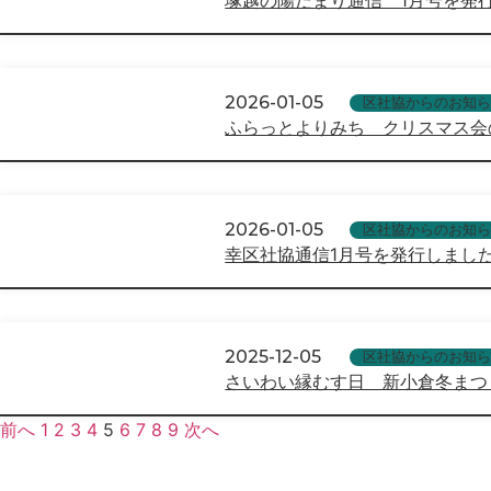
2026-01-05
区社協からのお知ら
ふらっとよりみち クリスマス会
2026-01-05
区社協からのお知ら
幸区社協通信1月号を発行しまし
2025-12-05
区社協からのお知ら
さいわい縁むす日 新小倉冬まつ
前へ
1
2
3
4
5
6
7
8
9
次へ