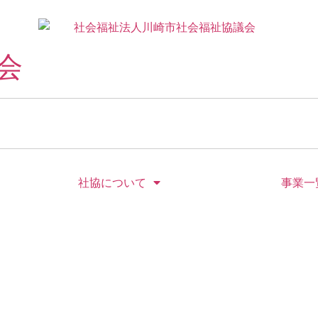
会
社協について
事業一