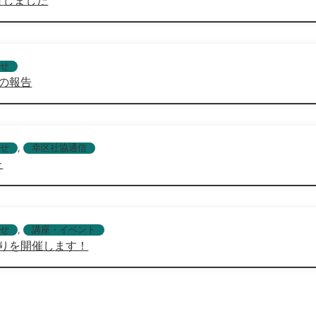
せ
の報告
せ
,
幸区社協通信
た
せ
,
講座・イベント
りを開催します！