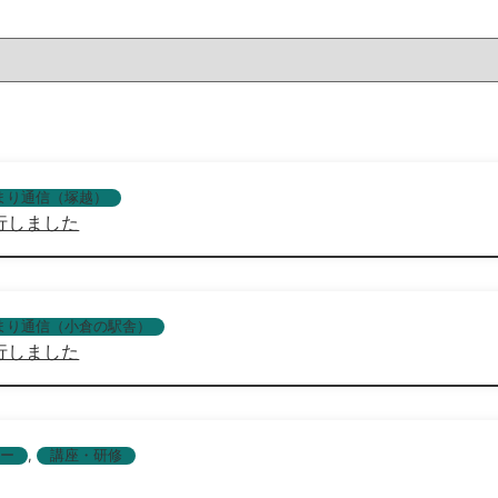
まり通信（塚越）
行しました
まり通信（小倉の駅舎）
行しました
ー
,
講座・研修