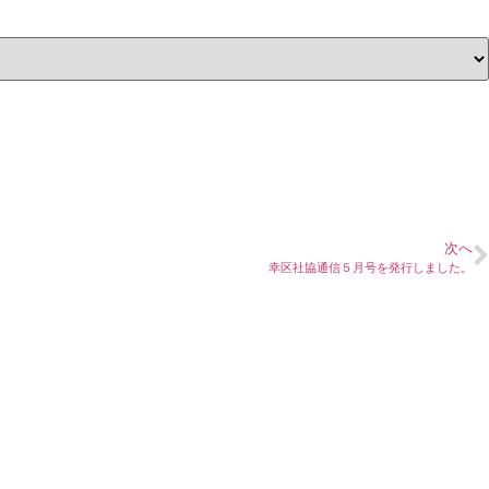
次へ
幸区社協通信５月号を発行しました。